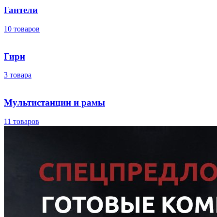
Гантели
10 товаров
Гири
3 товара
Мультистанции и рамы
11 товаров